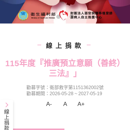
線上捐款
|
|
115年度『推廣預立意願（善終）
三法』」
勸募字號：衛部救字第1151362002號
勸募期間：2026-05-28 ~ 2027-05-19
A-
A
A+
線
上
捐
款